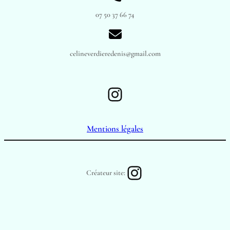
07 50 37 66 74
celineverdieredenis@gmail.com
Instagram
Mentions légales
Instagram
Créateur site: